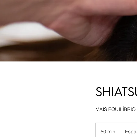
SHIATS
MAIS EQUILÍBRIO
50 min
5
Espa