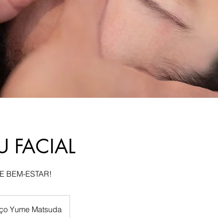
U FACIAL
 E BEM-ESTAR!
ço Yume Matsuda