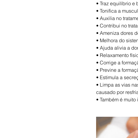
• Traz equilíbrio e
• Tonifica a muscul
• Auxilia no trata
• Contribui no tra
• Ameniza dores de
• Melhora do siste
• Ajuda alivia a dor
• Relaxamento físi
• Corrige a formaç
• Previne a formaç
• Estimula a secre
• Limpa as vias nas
causado por resfr
• Também é muito 