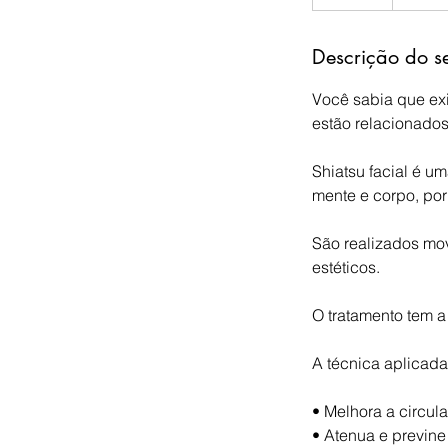
0
m
Descrição do s
i
n
Você sabia que exi
estão relacionado
Shiatsu facial é u
mente e corpo, por
São realizados mov
estéticos.
O tratamento tem 
A técnica aplicada
• Melhora a circul
• Atenua e previne