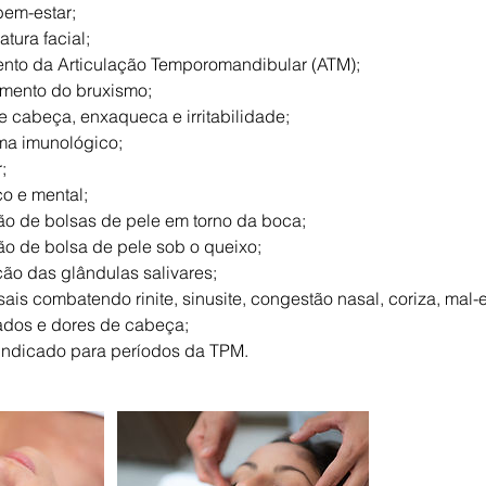
 bem-estar;
atura facial;
mento da Articulação Temporomandibular (ATM);
tamento do bruxismo;
 cabeça, enxaqueca e irritabilidade;
ma imunológico;
;
co e mental;
ão de bolsas de pele em torno da boca;
ão de bolsa de pele sob o queixo;
ção das glândulas salivares;
ais combatendo rinite, sinusite, congestão nasal, coriza, mal-e
iados e dores de cabeça;
indicado para períodos da TPM.