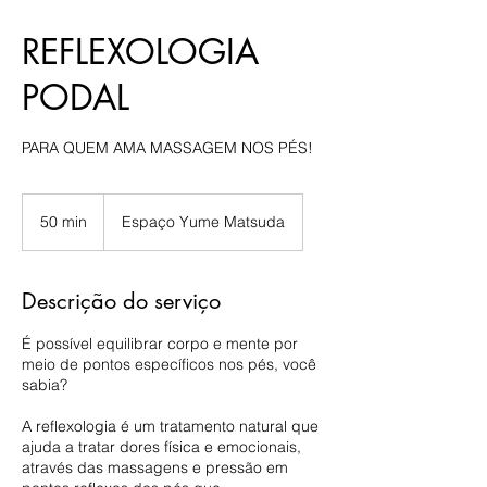
REFLEXOLOGIA
PODAL
PARA QUEM AMA MASSAGEM NOS PÉS!
50 min
5
Espaço Yume Matsuda
0
m
i
Descrição do serviço
n
É possível equilibrar corpo e mente por
meio de pontos específicos nos pés, você
sabia?
A reflexologia é um tratamento natural que
ajuda a tratar dores física e emocionais,
através das massagens e pressão em