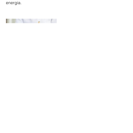
energia.
Informações de contato
(17) 99662-8727
yumeshiatsu@gmail.com